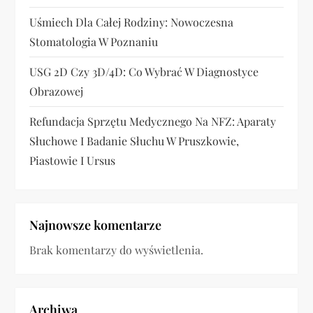
n
Uśmiech Dla Całej Rodziny: Nowoczesna
i
Stomatologia W Poznaniu
e
USG 2D Czy 3D/4D: Co Wybrać W Diagnostyce
Obrazowej
w
Refundacja Sprzętu Medycznego Na NFZ: Aparaty
p
Słuchowe I Badanie Słuchu W Pruszkowie,
Piastowie I Ursus
i
s
ó
Najnowsze komentarze
Brak komentarzy do wyświetlenia.
w
Archiwa