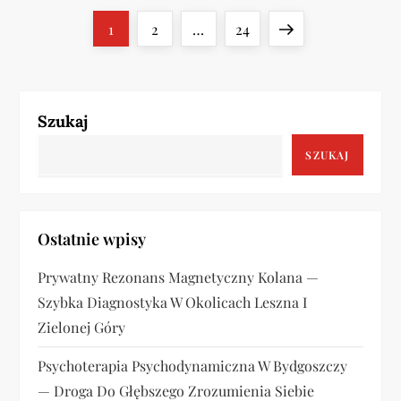
S
Page
Page
Page
Next
1
2
…
24
t
page
r
Szukaj
o
SZUKAJ
n
i
Ostatnie wpisy
c
Prywatny Rezonans Magnetyczny Kolana —
o
Szybka Diagnostyka W Okolicach Leszna I
Zielonej Góry
w
Psychoterapia Psychodynamiczna W Bydgoszczy
a
— Droga Do Głębszego Zrozumienia Siebie