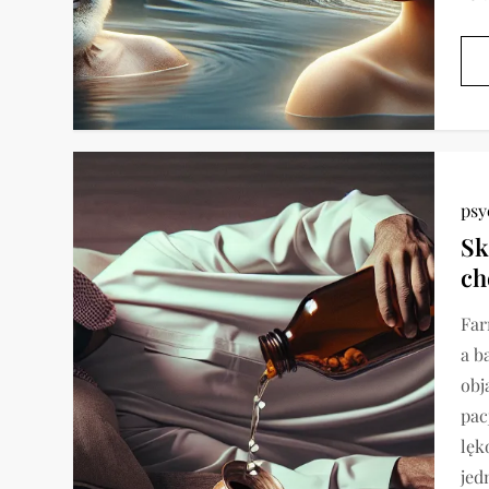
psy
Sk
ch
Far
a b
obj
pac
lęk
jed