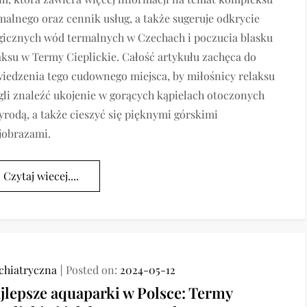
malnego oraz cennik usług, a także sugeruje odkrycie
icznych wód termalnych w Czechach i poczucia blasku
aksu w Termy Cieplickie. Całość artykułu zachęca do
iedzenia tego cudownego miejsca, by miłośnicy relaksu
li znaleźć ukojenie w gorących kąpielach otoczonych
yrodą, a także cieszyć się pięknymi górskimi
jobrazami.
Czytaj wiecej....
chiatryczna
Posted on:
2024-05-12
jlepsze aquaparki w Polsce: Termy