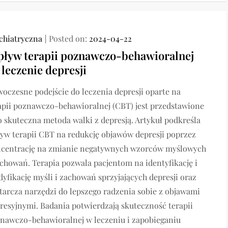
chiatryczna
Posted on:
2024-04-22
ływ terapii poznawczo-behawioralnej
 leczenie depresji
oczesne podejście do leczenia depresji oparte na
apii poznawczo-behawioralnej (CBT) jest przedstawione
o skuteczna metoda walki z depresją. Artykuł podkreśla
yw terapii CBT na redukcję objawów depresji poprzez
centrację na zmianie negatywnych wzorców myślowych
achowań. Terapia pozwala pacjentom na identyfikację i
yfikację myśli i zachowań sprzyjających depresji oraz
tarcza narzędzi do lepszego radzenia sobie z objawami
resyjnymi. Badania potwierdzają skuteczność terapii
nawczo-behawioralnej w leczeniu i zapobieganiu