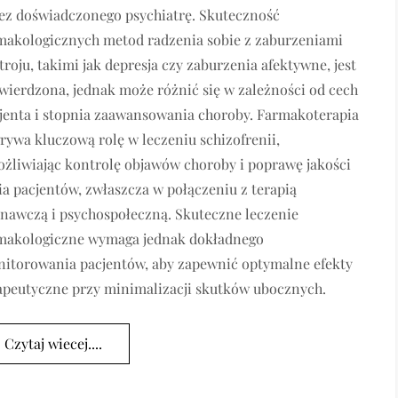
ez doświadczonego psychiatrę. Skuteczność
makologicznych metod radzenia sobie z zaburzeniami
troju, takimi jak depresja czy zaburzenia afektywne, jest
wierdzona, jednak może różnić się w zależności od cech
jenta i stopnia zaawansowania choroby. Farmakoterapia
rywa kluczową rolę w leczeniu schizofrenii,
żliwiając kontrolę objawów choroby i poprawę jakości
ia pacjentów, zwłaszcza w połączeniu z terapią
nawczą i psychospołeczną. Skuteczne leczenie
makologiczne wymaga jednak dokładnego
itorowania pacjentów, aby zapewnić optymalne efekty
apeutyczne przy minimalizacji skutków ubocznych.
Czytaj wiecej....