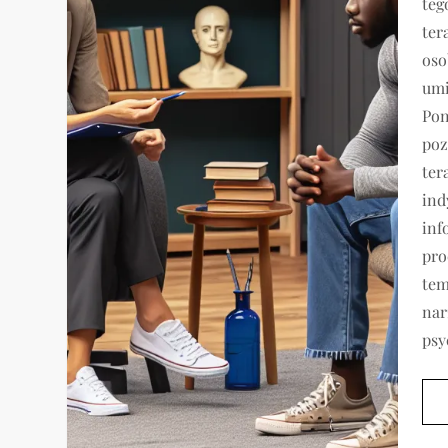
teg
ter
oso
umi
Pon
poz
ter
ind
inf
pro
tem
nar
psy