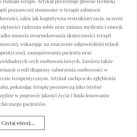
o rodzaju terapii. Artykuł prezentuje główne techniki
apii poznawczej stosowane w terapii zaburzeń
bowości, takie jak kognitywna restrukturyzacja, uczenie
ejętności radzenia sobie oraz zmiana myślenia i emocji.
adto omawia uwarunkowania skuteczności terapii
nawczej, wskazując na znaczenie odpowiedniej relacji
apeutycznej, zaangażowania pacjenta oraz
ywidualnych cech osobowościowych. Zawiera także
ormacje o roli diagnozy zaburzenia osobowości w
cesie terapeutycznym. Artykuł zachęca do zgłębienia
atu, pokazując terapię poznawczą jako istotne
zędzie w poprawie jakości życia i funkcjonowania
chicznego pacjentów.
Czytaj wiecej....