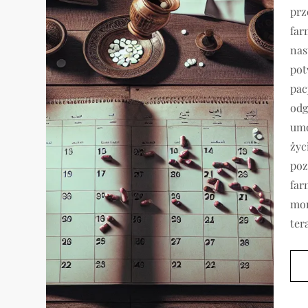
prz
far
nas
pot
pac
odg
umo
życ
poz
far
mon
ter