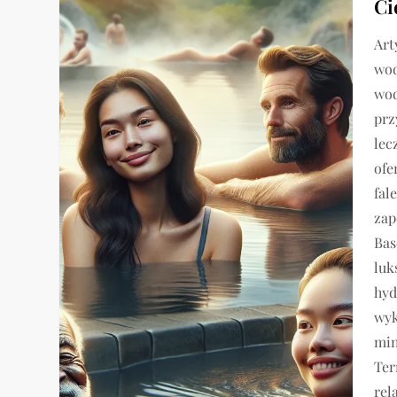
Ci
Art
wod
wod
prz
lec
ofe
fal
zap
Bas
luk
hyd
wyk
min
Ter
rel