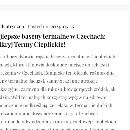
chiatryczna
Posted on:
2024-05-15
jlepsze baseny termalne w Czechach:
kryj Termy Cieplickie!
ykuł przedstawia rajskie baseny termalne w Cieplickich
mach, które stanowią doskonałe miejsce do relaksu i
rężenia w Czechach. Kompleks ten oferuje różnorodne
eny termalne, jacuzzi, sauny oraz inne atrakcje
aksacyjne, zarówno dla miłośników gorących źródeł, jak
odzin. Wód termalnych korzystny wpływ na zdrowie i
opoczucie podkreślają, że relaks w Terma Cieplickich
niezapomniane doświadczenie. Artykuł zachęca
telnika do odwiedzenia strony internetowej Cieplickich
m, która zawiera więcej informacji na temat kompleksu