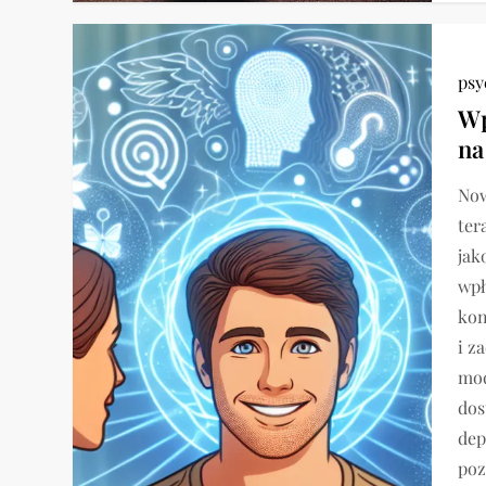
psy
Wp
na
Now
ter
jak
wpł
kon
i z
mod
dos
dep
poz