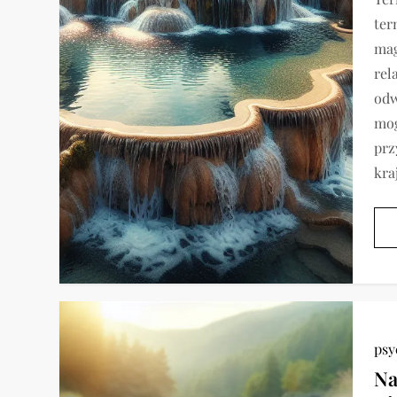
ter
mag
rel
odw
mog
prz
kra
psy
Na