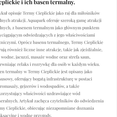
eplickie i ich basen termalny.
ykuł opisuje Termy Cieplickie jako raj dla miłośników
nych atrakcji. Aquapark oferuje szeroką gamę atrakcji
nych, z basenem termalnym jako głównym punktem
yciągającym odwiedzających z jego właściwościami
zniczymi. Oprócz basenu termalnego, Termy Cieplickie
rują również liczne inne atrakcje, takie jak zjeżdżalnie,
e wodne, jacuzzi, masaże wodne oraz strefa saun,
ewniając relaks i rozrywkę dla osób w każdym wieku.
en termalny w Termy Cieplickie jest opisany jako
susowy, oferujący bogatą infrastrukturę w postaci
romasaży, gejzerów i wodospadów, a także
orzystujący właściwości uzdrawiające wód
eralnych. Artykuł zachęca czytelników do odwiedzenia
my Cieplickie, obiecując niezapomniane doznania
aksacyjne i wodne przygody.