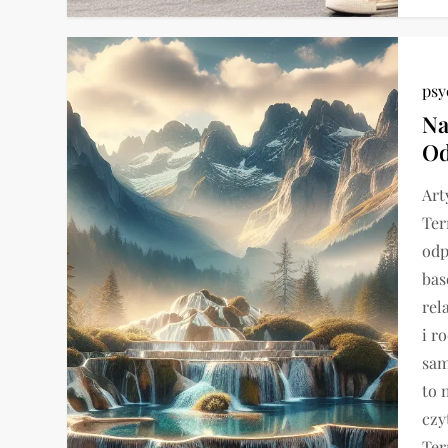
psy
Na
Od
Art
Ter
odp
bas
rel
i r
sam
to 
czy
Ter