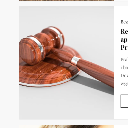
Bez
Re
ap
Pr
Pra
i b
Dow
wyg