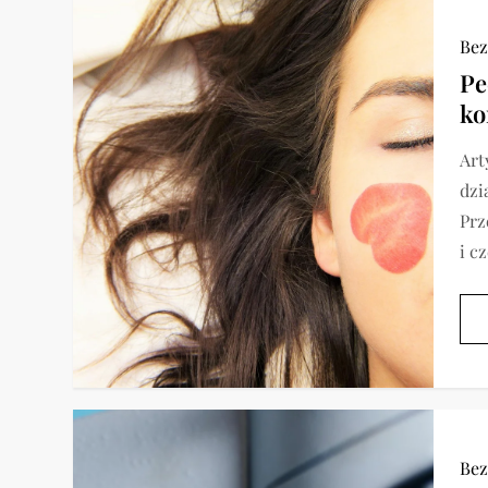
Bez
Pe
ko
Art
dzi
Prz
i c
Bez