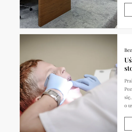
Bez
Uś
st
Pra
Poz
się
o u