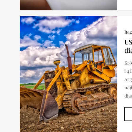
Bez
US
di
Kró
i 4
Art
naj
dia