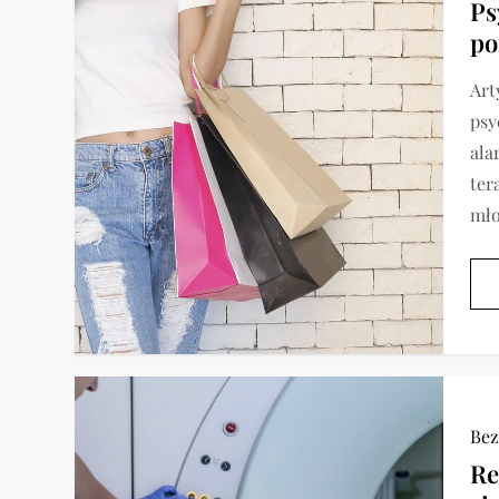
Ps
po
Art
psy
ala
ter
mło
Bez
Re