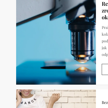
Re
zr
ok
Pra
kol
pod
jak
odp
Bez