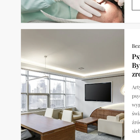
Bez
Ps
By
zr
Art
psy
wyg
świ
źró
sieb