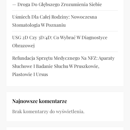
a
— Droga Do Głębszego Zrozumienia Siebie
n
Uśmiech Dla Całej Rodziny: Nowoczesna
i
Stomatologia W Poznaniu
e
USG 2D Czy 3D/4D: Co Wybrać W Diagnostyce
Obrazowej
w
Refundacja Sprzętu Medycznego Na NFZ: Aparaty
p
Słuchowe I Badanie Słuchu W Pruszkowie,
Piastowie I Ursus
i
s
ó
Najnowsze komentarze
Brak komentarzy do wyświetlenia.
w