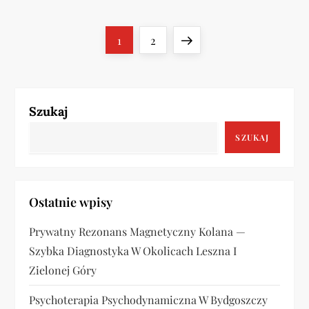
S
Page
Page
Next
1
2
t
page
r
Szukaj
o
SZUKAJ
n
i
Ostatnie wpisy
c
Prywatny Rezonans Magnetyczny Kolana —
o
Szybka Diagnostyka W Okolicach Leszna I
Zielonej Góry
w
Psychoterapia Psychodynamiczna W Bydgoszczy