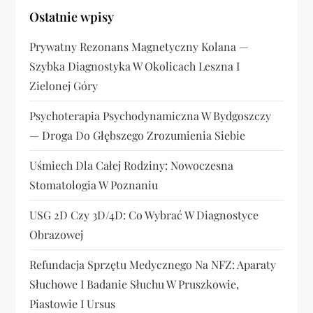
Ostatnie wpisy
w
Prywatny Rezonans Magnetyczny Kolana —
p
Szybka Diagnostyka W Okolicach Leszna I
i
Zielonej Góry
s
Psychoterapia Psychodynamiczna W Bydgoszczy
— Droga Do Głębszego Zrozumienia Siebie
u
Uśmiech Dla Całej Rodziny: Nowoczesna
Stomatologia W Poznaniu
USG 2D Czy 3D/4D: Co Wybrać W Diagnostyce
Obrazowej
Refundacja Sprzętu Medycznego Na NFZ: Aparaty
Słuchowe I Badanie Słuchu W Pruszkowie,
Piastowie I Ursus