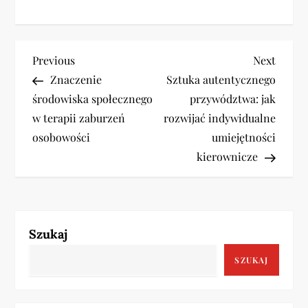
N
Previous
Next
Previous
Next
Post
Post
Znaczenie
Sztuka autentycznego
a
środowiska społecznego
przywództwa: jak
w
w terapii zaburzeń
rozwijać indywidualne
osobowości
umiejętności
i
kierownicze
g
a
Szukaj
c
SZUKAJ
j
a