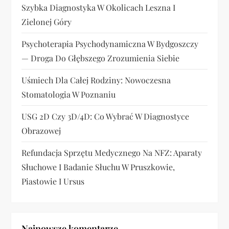
a
Szybka Diagnostyka W Okolicach Leszna I
w
Zielonej Góry
p
Psychoterapia Psychodynamiczna W Bydgoszczy
— Droga Do Głębszego Zrozumienia Siebie
i
Uśmiech Dla Całej Rodziny: Nowoczesna
s
Stomatologia W Poznaniu
u
USG 2D Czy 3D/4D: Co Wybrać W Diagnostyce
Obrazowej
Refundacja Sprzętu Medycznego Na NFZ: Aparaty
Słuchowe I Badanie Słuchu W Pruszkowie,
Piastowie I Ursus
Najnowsze komentarze