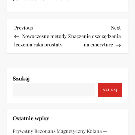
N
Previous
Next
Previous
Next
Post
Post
Nowoczesne metody
Znaczenie oszczędzania
a
leczenia raka prostaty
na emeryturę
w
i
Szukaj
g
SZUKAJ
a
c
Ostatnie wpisy
j
Prywatny Rezonans Magnetyczny Kolana —