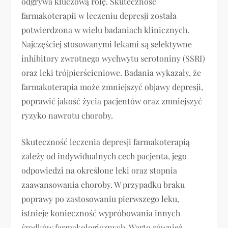
odgrywa kluczową rolę. Skuteczność
farmakoterapii w leczeniu depresji została
potwierdzona w wielu badaniach klinicznych.
Najczęściej stosowanymi lekami są selektywne
inhibitory zwrotnego wychwytu serotoniny (SSRI)
oraz leki trójpierścieniowe. Badania wykazały, że
farmakoterapia może zmniejszyć objawy depresji,
poprawić jakość życia pacjentów oraz zmniejszyć
ryzyko nawrotu choroby.
Skuteczność leczenia depresji farmakoterapią
zależy od indywidualnych cech pacjenta, jego
odpowiedzi na określone leki oraz stopnia
zaawansowania choroby. W przypadku braku
poprawy po zastosowaniu pierwszego leku,
istnieje konieczność wypróbowania innych
środków farmakologicznych. Warto również