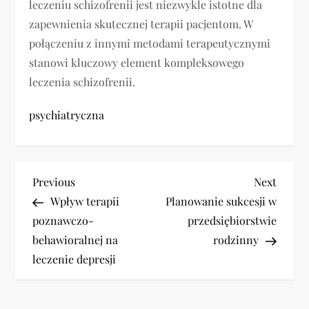
leczeniu schizofrenii jest niezwykle istotne dla
zapewnienia skutecznej terapii pacjentom. W
połączeniu z innymi metodami terapeutycznymi
stanowi kluczowy element kompleksowego
leczenia schizofrenii.
psychiatryczna
N
Previous
Next
Previous
Next
Post
Post
Wpływ terapii
Planowanie sukcesji w
a
poznawczo-
przedsiębiorstwie
w
behawioralnej na
rodzinny
leczenie depresji
i
g