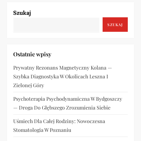
a
Szukaj
c
SZUKAJ
j
a
Ostatnie wpisy
w
Prywatny Rezonans Magnetyczny Kolana —
Szybka Diagnostyka W Okolicach Leszna I
p
Zielonej Góry
i
Psychoterapia Psychodynamiczna W Bydgoszczy
s
— Droga Do Głębszego Zrozumienia Siebie
u
Uśmiech Dla Całej Rodziny: Nowoczesna
Stomatologia W Poznaniu