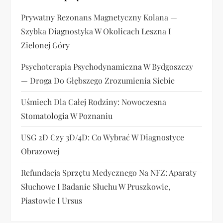
w
Prywatny Rezonans Magnetyczny Kolana —
Szybka Diagnostyka W Okolicach Leszna I
p
Zielonej Góry
i
Psychoterapia Psychodynamiczna W Bydgoszczy
s
— Droga Do Głębszego Zrozumienia Siebie
u
Uśmiech Dla Całej Rodziny: Nowoczesna
Stomatologia W Poznaniu
USG 2D Czy 3D/4D: Co Wybrać W Diagnostyce
Obrazowej
Refundacja Sprzętu Medycznego Na NFZ: Aparaty
Słuchowe I Badanie Słuchu W Pruszkowie,
Piastowie I Ursus