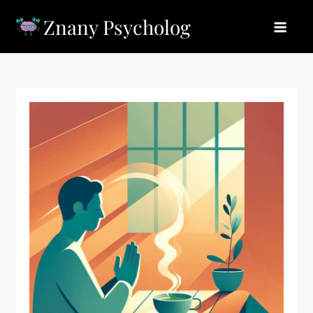
Skip
Znany Psycholog
to
content