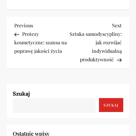
N
Previous
Next
Previous
Next
Post
Post
Protezy
Sztuka samodyscypliny:
a
kosmetyczne: szansa na
jak rozwijać
w
poprawę jakości życia
indywidualną
produktywność
i
g
a
Szukaj
c
SZUKAJ
j
a
Ostatnie wpisy