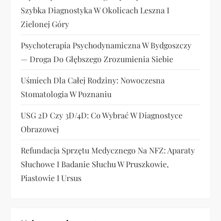
Szybka Diagnostyka W Okolicach Leszna I
p
Zielonej Góry
i
Psychoterapia Psychodynamiczna W Bydgoszczy
s
— Droga Do Głębszego Zrozumienia Siebie
u
Uśmiech Dla Całej Rodziny: Nowoczesna
Stomatologia W Poznaniu
USG 2D Czy 3D/4D: Co Wybrać W Diagnostyce
Obrazowej
Refundacja Sprzętu Medycznego Na NFZ: Aparaty
Słuchowe I Badanie Słuchu W Pruszkowie,
Piastowie I Ursus