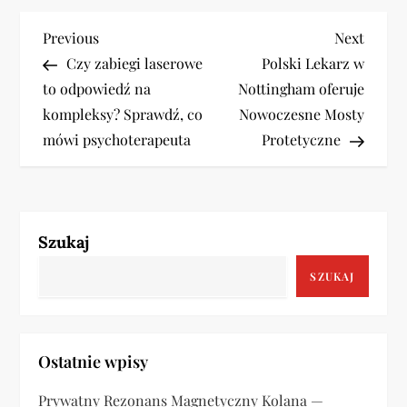
N
Previous
Next
Previous
Next
Post
Post
Czy zabiegi laserowe
Polski Lekarz w
a
to odpowiedź na
Nottingham oferuje
w
kompleksy? Sprawdź, co
Nowoczesne Mosty
mówi psychoterapeuta
Protetyczne
i
g
a
Szukaj
c
SZUKAJ
j
a
Ostatnie wpisy
w
Prywatny Rezonans Magnetyczny Kolana —