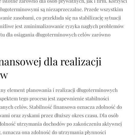
 istotne zarówno dla osób prywatnych, jak i firm. Korzyści
długoterminowymi są niezaprzeczalne. Przede wszystkim
ie zasobami, co przekłada się na stabilizację sytuacji
ożliwe jest zminimalizowanie ryzyka nagłych problemów
tu dla osiągania długoterminowych celów zarówno
nansowej dla realizacji
ów
ny element planowania i realizacji długoterminowych
pektem tego procesu jest zapewnienie stabilności
wanych celów. Stabilność finansowa oznacza zdolność do
mi oraz zyskami przez dłuższy okres czasu. Dla osób
 zdolność utrzymania dochodów po zakończeniu aktywnej
w, oznacza ona zdolność do utrzymania płynności