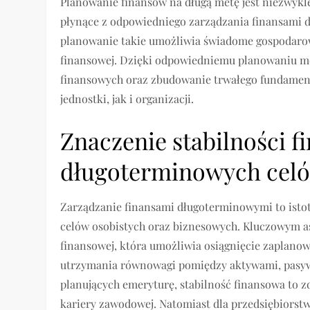
Planowanie finansów na długą metę jest niezwykle
płynące z odpowiedniego zarządzania finansami 
planowanie takie umożliwia świadome gospodarowan
finansowej. Dzięki odpowiedniemu planowaniu m
finansowych oraz zbudowanie trwałego fundamen
jednostki, jak i organizacji.
Znaczenie stabilności fi
długoterminowych cel
Zarządzanie finansami długoterminowymi to istot
celów osobistych oraz biznesowych. Kluczowym as
finansowej, która umożliwia osiągnięcie zaplano
utrzymania równowagi pomiędzy aktywami, pasywa
planujących emeryturę, stabilność finansowa to
kariery zawodowej. Natomiast dla przedsiębiorst