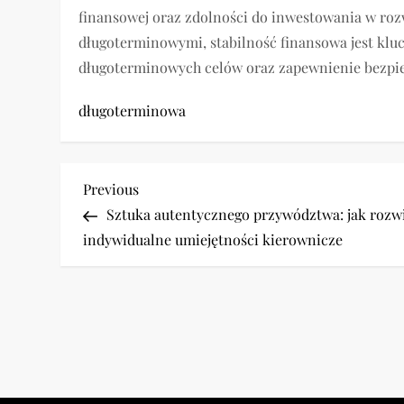
finansowej oraz zdolności do inwestowania w roz
długoterminowymi, stabilność finansowa jest kl
długoterminowych celów oraz zapewnienie bezpi
długoterminowa
N
Previous
Previous
Post
Sztuka autentycznego przywództwa: jak rozw
a
indywidualne umiejętności kierownicze
w
i
g
a