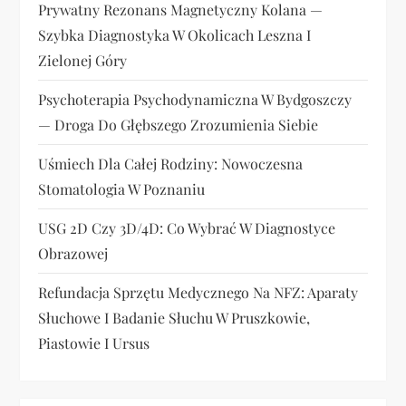
Prywatny Rezonans Magnetyczny Kolana —
p
Szybka Diagnostyka W Okolicach Leszna I
i
Zielonej Góry
s
Psychoterapia Psychodynamiczna W Bydgoszczy
— Droga Do Głębszego Zrozumienia Siebie
u
Uśmiech Dla Całej Rodziny: Nowoczesna
Stomatologia W Poznaniu
USG 2D Czy 3D/4D: Co Wybrać W Diagnostyce
Obrazowej
Refundacja Sprzętu Medycznego Na NFZ: Aparaty
Słuchowe I Badanie Słuchu W Pruszkowie,
Piastowie I Ursus