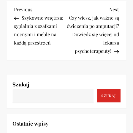
N
Previous
Next
Previous
Next
Post
Post
Szykowne wnętrza:
Czy wiesz, jak ważne są
a
sypialnia z szafkami
ćwiczenia po amputacji?
w
nocnymi i meble na
Dowiedz się więcej od
każdą przestrzeń
lekarza
i
psychoterapeuty!
g
a
Szukaj
c
SZUKAJ
j
a
Ostatnie wpisy
w