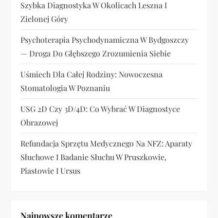
w
Szybka Diagnostyka W Okolicach Leszna I
Zielonej Góry
p
Psychoterapia Psychodynamiczna W Bydgoszczy
i
— Droga Do Głębszego Zrozumienia Siebie
s
Uśmiech Dla Całej Rodziny: Nowoczesna
u
Stomatologia W Poznaniu
USG 2D Czy 3D/4D: Co Wybrać W Diagnostyce
Obrazowej
Refundacja Sprzętu Medycznego Na NFZ: Aparaty
Słuchowe I Badanie Słuchu W Pruszkowie,
Piastowie I Ursus
Najnowsze komentarze