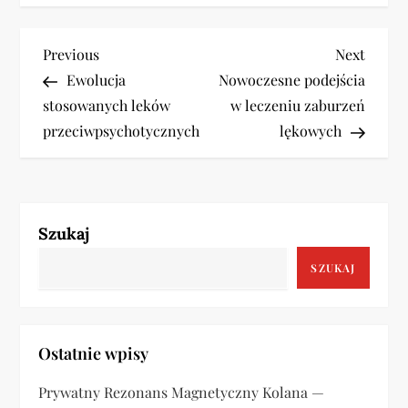
N
Previous
Next
Previous
Next
Post
Post
Ewolucja
Nowoczesne podejścia
a
stosowanych leków
w leczeniu zaburzeń
w
przeciwpsychotycznych
lękowych
i
g
Szukaj
a
SZUKAJ
c
j
Ostatnie wpisy
a
Prywatny Rezonans Magnetyczny Kolana —