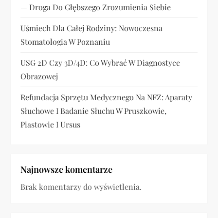
a
— Droga Do Głębszego Zrozumienia Siebie
n
Uśmiech Dla Całej Rodziny: Nowoczesna
i
Stomatologia W Poznaniu
e
USG 2D Czy 3D/4D: Co Wybrać W Diagnostyce
Obrazowej
w
Refundacja Sprzętu Medycznego Na NFZ: Aparaty
p
Słuchowe I Badanie Słuchu W Pruszkowie,
Piastowie I Ursus
i
s
ó
Najnowsze komentarze
Brak komentarzy do wyświetlenia.
w