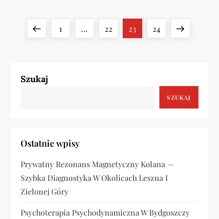
S
Previous
Page
Page
Page
Page
Next
1
…
22
23
24
t
page
page
r
Szukaj
o
SZUKAJ
n
i
Ostatnie wpisy
c
Prywatny Rezonans Magnetyczny Kolana —
o
Szybka Diagnostyka W Okolicach Leszna I
Zielonej Góry
w
Psychoterapia Psychodynamiczna W Bydgoszczy