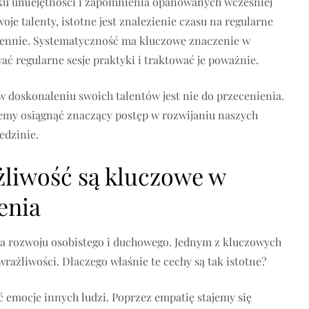
iku umiejętności i zapomnienia opanowanych wcześniej
oje talenty, istotne jest znalezienie czasu na regularne
 dziennie. Systematyczność ma kluczowe znaczenie w
ć regularne sesje praktyki i traktować je poważnie.
w doskonaleniu swoich talentów jest nie do przecenienia.
żemy osiągnąć znaczący postęp w rozwijaniu naszych
edzinie.
żliwość są kluczowe w
enia
la rozwoju osobistego i duchowego. Jednym z kluczowych
wrażliwości. Dlaczego właśnie te cechy są tak istotne?
 emocje innych ludzi. Poprzez empatię stajemy się