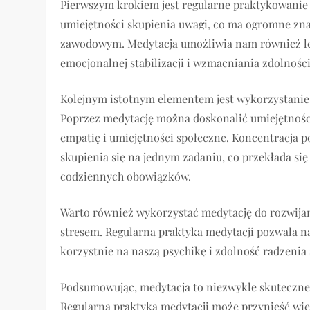
Pierwszym krokiem jest regularne praktykowanie
umiejętności skupienia uwagi, co ma ogromne zna
zawodowym. Medytacja umożliwia nam również le
emocjonalnej stabilizacji i wzmacniania zdolności
Kolejnym istotnym elementem jest wykorzystanie 
Poprzez medytację można doskonalić umiejętności
empatię i umiejętności społeczne. Koncentracja
skupienia się na jednym zadaniu, co przekłada s
codziennych obowiązków.
Warto również wykorzystać medytację do rozwijani
stresem. Regularna praktyka medytacji pozwala na
korzystnie na naszą psychikę i zdolność radzenia 
Podsumowując, medytacja to niezwykle skuteczne
Regularna praktyka medytacji może przynieść wiel