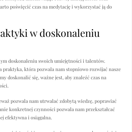
to poświęcić czas na medytację i wykorzystać ją do
raktyki w doskonaleniu
ym doskonaleniu swoich umiejętności i talentów.
a praktyka, która pozwala nam stopniowo rozwijać nasze
emy doskonalić się, ważne jest, aby znaleźć czas na
ści.
eważ pozwala nam utrwalać zdobytą wiedzę, poprawiać
zanie konkretnej czynności pozwala nam przekształcać
ej efektywna i osiągalna.