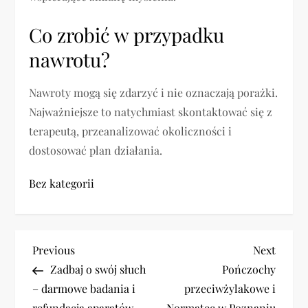
Co zrobić w przypadku
nawrotu?
Nawroty mogą się zdarzyć i nie oznaczają porażki.
Najważniejsze to natychmiast skontaktować się z
terapeutą, przeanalizować okoliczności i
dostosować plan działania.
Bez kategorii
N
Previous
Next
Previous
Next
Post
Post
Zadbaj o swój słuch
Pończochy
a
– darmowe badania i
przeciwżylakowe i
refundacja aparatów
Normatec w Poznaniu