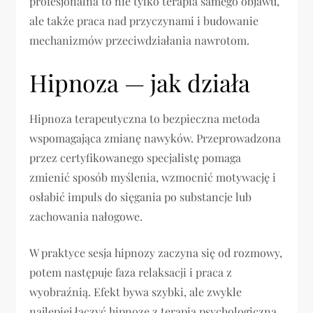
profesjonalna to nie tylko terapia samego objawu,
ale także praca nad przyczynami i budowanie
mechanizmów przeciwdziałania nawrotom.
Hipnoza — jak działa
Hipnoza terapeutyczna to bezpieczna metoda
wspomagająca zmianę nawyków. Przeprowadzona
przez certyfikowanego specjalistę pomaga
zmienić sposób myślenia, wzmocnić motywację i
osłabić impuls do sięgania po substancje lub
zachowania nałogowe.
W praktyce sesja hipnozy zaczyna się od rozmowy,
potem następuje faza relaksacji i praca z
wyobraźnią. Efekt bywa szybki, ale zwykle
najlepiej łączyć hipnozę z terapią psychologiczną,