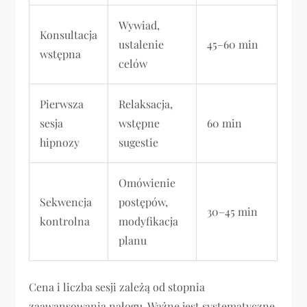
Wywiad,
Konsultacja
ustalenie
45–60 min
wstępna
celów
Pierwsza
Relaksacja,
sesja
wstępne
60 min
hipnozy
sugestie
Omówienie
Sekwencja
postępów,
30–45 min
kontrolna
modyfikacja
planu
Cena i liczba sesji zależą od stopnia
zaawansowania nałogu. Ważne jest systematyczne