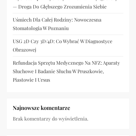
s
— Droga Do Głębszego Zrozumienia Siebie
u
Uśmiech Dla Całej Rodziny: Nowoczesna
Stomatologia W Poznaniu
USG 2D Czy 3D/4D: Co Wybrać W Diagnostyce
Obrazowej
Refundacja Sprzętu Medycznego Na NFZ: Aparaty
Słuchowe I Badanie Słuchu W Pruszkowie,
Piastowie I Ursus
Najnowsze komentarze
Brak komentarzy do wyświetlenia.