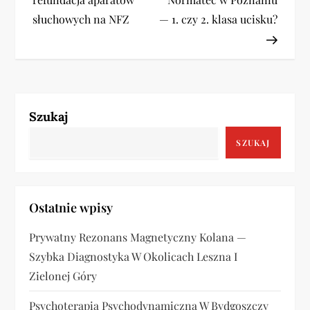
w
słuchowych na NFZ
— 1. czy 2. klasa ucisku?
i
g
a
Szukaj
c
SZUKAJ
j
a
Ostatnie wpisy
w
Prywatny Rezonans Magnetyczny Kolana —
p
Szybka Diagnostyka W Okolicach Leszna I
i
Zielonej Góry
Psychoterapia Psychodynamiczna W Bydgoszczy