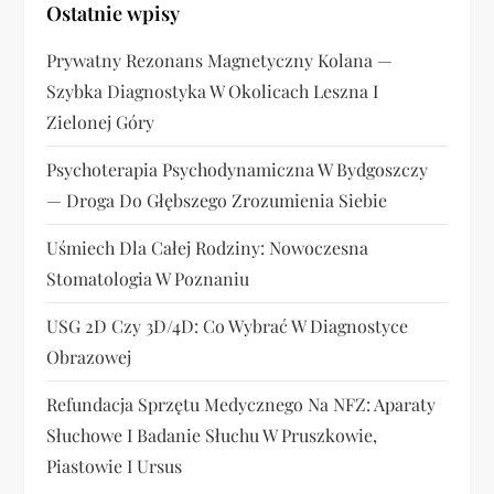
a
Ostatnie wpisy
w
Prywatny Rezonans Magnetyczny Kolana —
Szybka Diagnostyka W Okolicach Leszna I
p
Zielonej Góry
i
Psychoterapia Psychodynamiczna W Bydgoszczy
s
— Droga Do Głębszego Zrozumienia Siebie
u
Uśmiech Dla Całej Rodziny: Nowoczesna
Stomatologia W Poznaniu
USG 2D Czy 3D/4D: Co Wybrać W Diagnostyce
Obrazowej
Refundacja Sprzętu Medycznego Na NFZ: Aparaty
Słuchowe I Badanie Słuchu W Pruszkowie,
Piastowie I Ursus