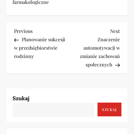
farmakologiczne
N
Previous
Next
Previous
Next
Post
Post
Planowanie sukcesji
Znaczenie
a
w przedsiębiorstwie
automotywacji w
w
rodzinny
zmianie zachowań
społecznych
i
g
a
Szukaj
c
SZUKAJ
j