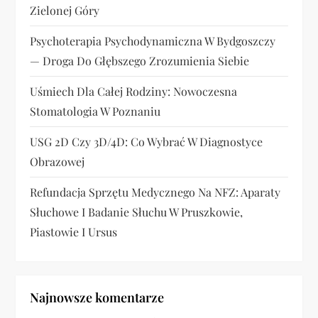
i
Zielonej Góry
s
Psychoterapia Psychodynamiczna W Bydgoszczy
— Droga Do Głębszego Zrozumienia Siebie
u
Uśmiech Dla Całej Rodziny: Nowoczesna
Stomatologia W Poznaniu
USG 2D Czy 3D/4D: Co Wybrać W Diagnostyce
Obrazowej
Refundacja Sprzętu Medycznego Na NFZ: Aparaty
Słuchowe I Badanie Słuchu W Pruszkowie,
Piastowie I Ursus
Najnowsze komentarze