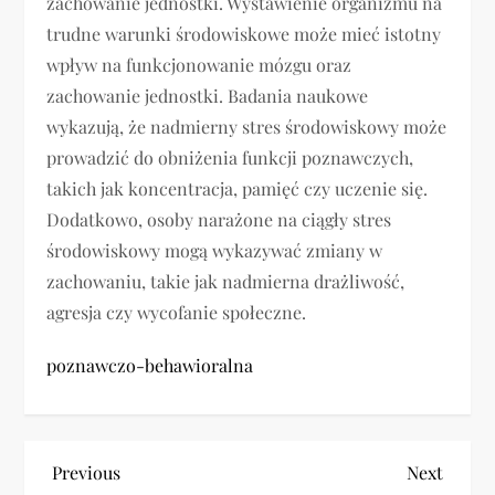
zachowanie jednostki. Wystawienie organizmu na
trudne warunki środowiskowe może mieć istotny
wpływ na funkcjonowanie mózgu oraz
zachowanie jednostki. Badania naukowe
wykazują, że nadmierny stres środowiskowy może
prowadzić do obniżenia funkcji poznawczych,
takich jak koncentracja, pamięć czy uczenie się.
Dodatkowo, osoby narażone na ciągły stres
środowiskowy mogą wykazywać zmiany w
zachowaniu, takie jak nadmierna drażliwość,
agresja czy wycofanie społeczne.
poznawczo-behawioralna
N
Previous
Next
Previous
Next