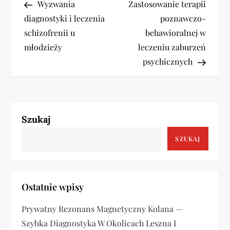
Post
Post
Wyzwania
Zastosowanie terapii
a
diagnostyki i leczenia
poznawczo-
w
schizofrenii u
behawioralnej w
młodzieży
leczeniu zaburzeń
i
psychicznych
g
a
Szukaj
c
SZUKAJ
j
a
Ostatnie wpisy
w
Prywatny Rezonans Magnetyczny Kolana —
p
Szybka Diagnostyka W Okolicach Leszna I