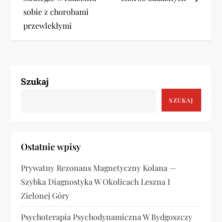
w
sobie z chorobami
przewlekłymi
i
g
a
Szukaj
c
SZUKAJ
j
a
Ostatnie wpisy
w
Prywatny Rezonans Magnetyczny Kolana —
Szybka Diagnostyka W Okolicach Leszna I
p
Zielonej Góry
i
Psychoterapia Psychodynamiczna W Bydgoszczy