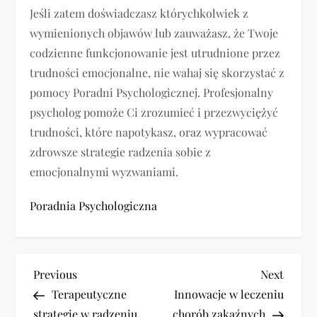
Jeśli zatem doświadczasz którychkolwiek z
wymienionych objawów lub zauważasz, że Twoje
codzienne funkcjonowanie jest utrudnione przez
trudności emocjonalne, nie wahaj się skorzystać z
pomocy Poradni Psychologicznej. Profesjonalny
psycholog pomoże Ci zrozumieć i przezwyciężyć
trudności, które napotykasz, oraz wypracować
zdrowsze strategie radzenia sobie z
emocjonalnymi wyzwaniami.
Poradnia Psychologiczna
N
Previous
Next
Previous
Next
Post
Post
Terapeutyczne
Innowacje w leczeniu
a
strategie w radzeniu
chorób zakaźnych