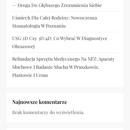
s
— Droga Do Głębszego Zrozumienia Siebie
u
Uśmiech Dla Całej Rodziny: Nowoczesna
Stomatologia W Poznaniu
USG 2D Czy 3D/4D: Co Wybrać W Diagnostyce
Obrazowej
Refundacja Sprzętu Medycznego Na NFZ: Aparaty
Słuchowe I Badanie Słuchu W Pruszkowie,
Piastowie I Ursus
Najnowsze komentarze
Brak komentarzy do wyświetlenia.