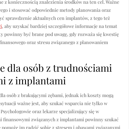
e z koniecznością znalezienia środków na ten cel. Ważne
owego i stosować odpowiednie metody planowania oraz
ć sprawdzenie aktualnych cen implantów, z tego też
i
, aby uzyskać bardziej szczegółowe informacje na temat
kty powinny być brane pod uwagę, gdy rozważa się kwestię
finansowego oraz stresu związanego z planowaniem
e dla osób z trudnościami
i z implantami
dla osób z brakującymi zębami, jednak ich koszty mogą
sytuacji ważne jest, aby szukać wsparcia nie tylko w
Psychologowie oraz lekarze specjalizujący się w
ami finansowymi związanych z implantami powinny szukać
e pomoże im radzić sobie z stresem i obawami związanymi