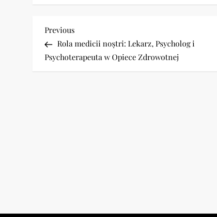
N
Previous
Previous
Post
Rola medicii noștri: Lekarz, Psycholog i
a
Psychoterapeuta w Opiece Zdrowotnej
w
i
g
a
c
j
a