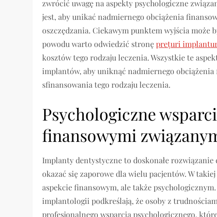
zwrócić uwagę na aspekty psychologiczne związan
jest, aby unikać nadmiernego obciążenia finans
oszczędzania. Ciekawym punktem wyjścia może by
powodu warto odwiedzić stronę
prețuri implantur
kosztów tego rodzaju leczenia. Wszystkie te aspe
implantów, aby uniknąć nadmiernego obciążenia 
sfinansowania tego rodzaju leczenia.
Psychologiczne wsparci
finansowymi związanym
Implanty dentystyczne to doskonałe rozwiązanie 
okazać się zaporowe dla wielu pacjentów. W takiej 
aspekcie finansowym, ale także psychologicznym. 
implantologii podkreślają, że osoby z trudności
profesjonalnego wsparcia psychologicznego, któr