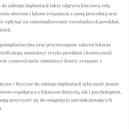
 do zabiegu implantacji także odgrywa kluczową rolę.
eniu obawom i lękom związanym z samą procedurą oraz
może wpłynąć na zminimalizowanie ewentualnych powikłań,
tacji.
poimplantacyjna oraz przestrzeganie zaleceń lekarza
ntroli mogą zmniejszyć ryzyko powikłań i konieczność
ywie czasowej może zmniejszyć koszty związane z
czne i fizyczne do zabiegu implantacji zęba może pomóc
ówno współpraca z lekarzem dentystą, jak i psychologiem,
ogą przyczynić się do osiągnięcia satysfakcjonujących
a.