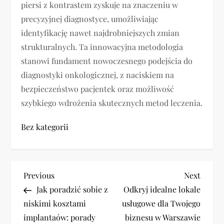
piersi z kontrastem zyskuje na znaczeniu w
precyzyjnej diagnostyce, umożliwiając
identyfikację nawet najdrobniejszych zmian
strukturalnych. Ta innowacyjna metodologia
stanowi fundament nowoczesnego podejścia do
diagnostyki onkologicznej, z naciskiem na
bezpieczeństwo pacjentek oraz możliwość
szybkiego wdrożenia skutecznych metod leczenia.
Bez kategorii
N
Previous
Next
Previous
Next
Post
Post
Jak poradzić sobie z
Odkryj idealne lokale
a
niskimi kosztami
usługowe dla Twojego
w
implantaów: porady
biznesu w Warszawie