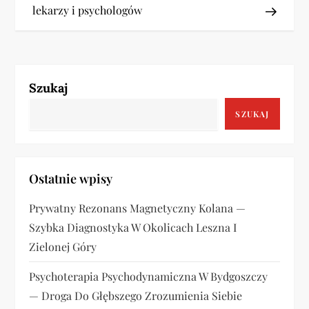
lekarzy i psychologów
i
g
a
Szukaj
c
SZUKAJ
j
a
Ostatnie wpisy
w
Prywatny Rezonans Magnetyczny Kolana —
Szybka Diagnostyka W Okolicach Leszna I
p
Zielonej Góry
i
Psychoterapia Psychodynamiczna W Bydgoszczy
s
— Droga Do Głębszego Zrozumienia Siebie