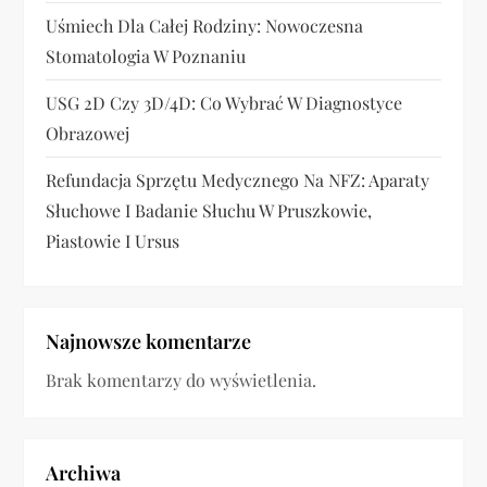
u
Uśmiech Dla Całej Rodziny: Nowoczesna
Stomatologia W Poznaniu
USG 2D Czy 3D/4D: Co Wybrać W Diagnostyce
Obrazowej
Refundacja Sprzętu Medycznego Na NFZ: Aparaty
Słuchowe I Badanie Słuchu W Pruszkowie,
Piastowie I Ursus
Najnowsze komentarze
Brak komentarzy do wyświetlenia.
Archiwa